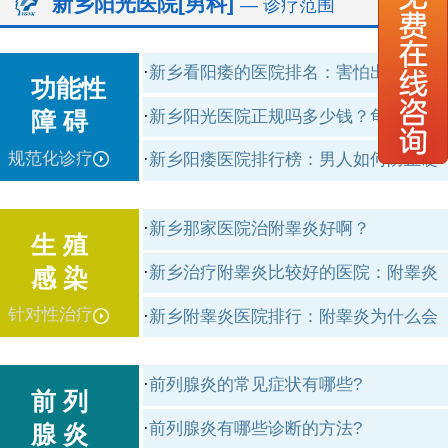
新乡阳光医院[男科]
— 诊疗范围
·
新乡看阳痿的医院排名：害怕出现阳
功能性
痿，
·
新乡阳光医院正规吗多少钱？龟头过于
障 碍
敏
规范化诊疗
·
新乡阳痿医院排行榜：男人如何防止硬
度
·
新乡那家医院治附睾炎好啊？
生 殖
·
新乡治疗附睾炎比较好的医院：附睾炎
感 染
的
针对性治疗
·
新乡附睾炎医院排行：附睾炎为什么会
影
·
前列腺炎的常见症状有哪些?
前 列
·
前列腺炎有哪些诊断的方法?
腺 炎