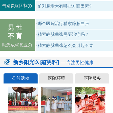
告别炎症困扰
·
前列腺增大有哪些方面因素?
·
哪个医院治疗精索静脉曲张
男 性
·
精索静脉曲张需要治疗吗？
不 育
助您成就爸业
·
精索静脉曲张怎么会引起不育
新乡阳光医院[男科]
— 专注男性健康
公益活动
医院环境
医院服务