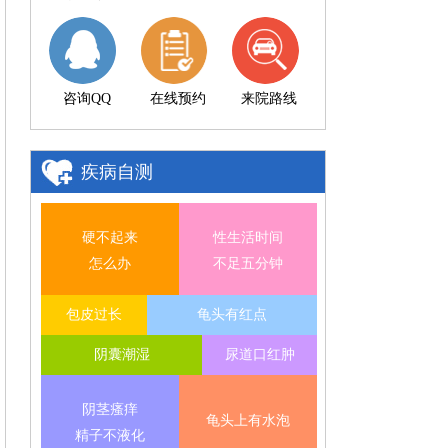
咨询QQ
在线预约
来院路线
疾病自测
硬不起来
性生活时间
怎么办
不足五分钟
包皮过长
龟头有红点
阴囊潮湿
尿道口红肿
阴茎瘙痒
龟头上有水泡
精子不液化