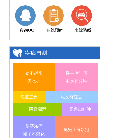
咨询QQ
在线预约
来院路线
疾病自测
硬不起来
性生活时间
怎么办
不足五分钟
包皮过长
龟头有红点
阴囊潮湿
尿道口红肿
阴茎瘙痒
龟头上有水泡
精子不液化